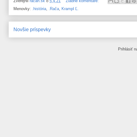
Zverejnil
račan.sk
o
5.4.21
Žiadne komentáre:
Menovky:
.história
,
.Rača
,
Krampl Ľ.
Novšie príspevky
Prihlásiť 