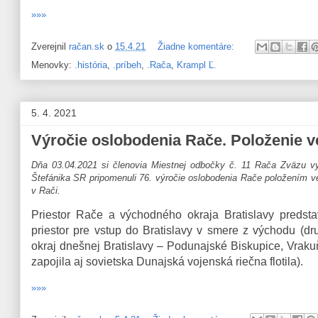
»»»
Zverejnil
račan.sk
o
15.4.21
Žiadne komentáre:
Menovky:
.história
,
.príbeh
,
.Rača
,
Krampl Ľ.
5. 4. 2021
Výročie oslobodenia Rače. Položenie v
Dňa 03.04.2021 si členovia Miestnej odbočky č. 11 Rača Zväzu vys
Štefánika SR pripomenuli 76. výročie oslobodenia Rače položením v
v Rači.
Priestor Rače a východného okraja Bratislavy preds
priestor pre vstup do Bratislavy v smere z východu (d
okraj dnešnej Bratislavy – Podunajské Biskupice, Vrakuň
zapojila aj sovietska Dunajská vojenská riečna flotila).
»»»