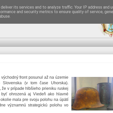
deliver its services and to analyze traffic. Your IP address and 
formance and security metrics to ensure quality of service, gen
kov
abuse.
, východný front posunul až na územie
 Slovenska (v tom čase Uhorska).
že v prípade hlbšieho prieniku ruskej
byť ohrozená aj Viedeň ako hlavné
 okolie mala pre svoju polohu na úpätí
dne významnú strategickú polohu vo