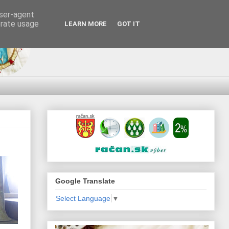
user-agent
erate usage
LEARN MORE
GOT IT
Google Translate
Select Language
▼