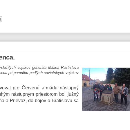
enca.
lúžilých vojakov generála Milana Rastislava
enca pri pomníku padlých sovietskych vojakov
tavoval pre Červenú armádu nástupný
ruhým nástupným priestorom bol južný
a a Prievoz, do bojov o Bratislavu sa