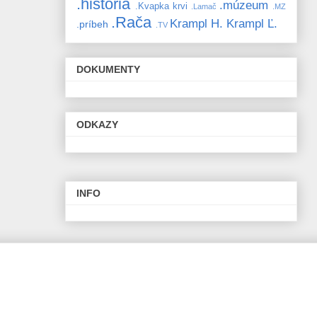
.história
.múzeum
.Kvapka krvi
.Lamač
.MZ
.Rača
Krampl H.
Krampl Ľ.
.príbeh
.TV
DOKUMENTY
ODKAZY
INFO