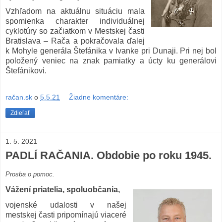
Vzhľadom na aktuálnu situáciu mala
spomienka charakter individuálnej
cyklotúry so začiatkom v Mestskej časti
Bratislava – Rača a pokračovala ďalej
k Mohyle generála Štefánika v Ivanke pri Dunaji. Pri nej bol
položený veniec na znak pamiatky a úcty ku generálovi
Štefánikovi.
račan.sk
o
5.5.21
Žiadne komentáre:
Zdieľať
1. 5. 2021
PADLÍ RAČANIA. Obdobie po roku 1945.
Prosba o pomoc.
Vážení priatelia, spoluobčania,
vojenské udalosti v našej
mestskej časti pripomínajú viaceré