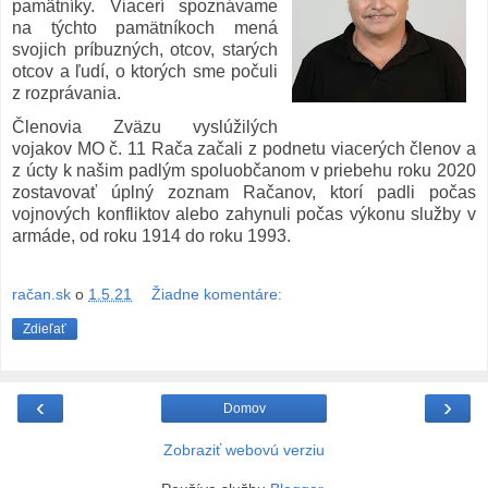
pamätníky. Viacerí spoznávame
na týchto pamätníkoch mená
svojich príbuzných, otcov, starých
otcov a ľudí, o ktorých sme počuli
z rozprávania.
Členovia Zväzu vyslúžilých
vojakov MO č. 11 Rača začali z podnetu viacerých členov a
z úcty k našim padlým spoluobčanom v priebehu roku 2020
zostavovať úplný zoznam Račanov, ktorí padli počas
vojnových konfliktov alebo zahynuli počas výkonu služby v
armáde, od roku 1914 do roku 1993.
račan.sk
o
1.5.21
Žiadne komentáre:
Zdieľať
‹
›
Domov
Zobraziť webovú verziu