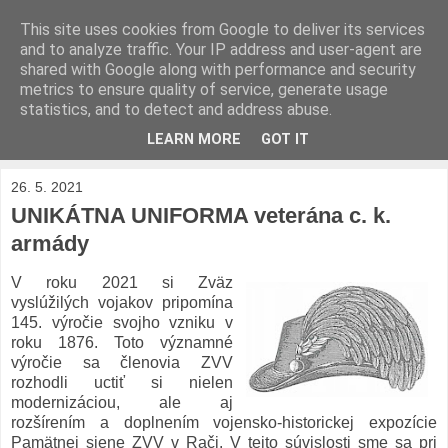
This site uses cookies from Google to deliver its services
Zväz vyslúžilých vojakov
and to analyze traffic. Your IP address and user-agent are
shared with Google along with performance and security
metrics to ensure quality of service, generate usage
generála M. R. ŠTEFÁNIKA
statistics, and to detect and address abuse.
LEARN MORE
GOT IT
▼
26. 5. 2021
UNIKÁTNA UNIFORMA veterána c. k.
armády
V roku 2021 si Zväz
vyslúžilých vojakov pripomína
145. výročie svojho vzniku v
roku 1876. Toto významné
výročie sa členovia ZVV
rozhodli uctiť si nielen
modernizáciou, ale aj
rozšírením a doplnením vojensko-historickej expozície
Pamätnej siene ZVV v Rači. V tejto súvislosti sme sa pri