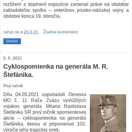
rozšírení a doplnení expozície zamerali práve na obdobie
zakladateľov spolku – veteránov prusko-rakúskej vojny a
obdobie konca 19. storočia.
račan.sk
o
26.5.21
Žiadne komentáre:
Zdieľať
5. 5. 2021
Cyklospomienka na generála M. R.
Štefánika.
Prvý ročník.
Dňa 04.05.2021 usporiadali členovia
MO č. 11 Rača Zväzu vyslúžilých
vojakov generála Milana Rastislava
Štefánika SR prvý ročník spomienkovej
akcie – cyklospomienka na generála
Štefánika, ktorou si pripomenuli 102.
výročie jeho tragickej smrti.